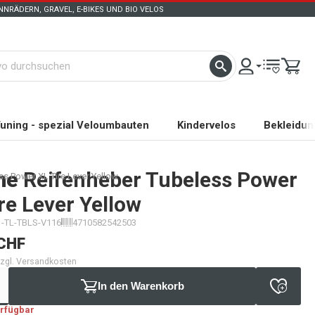
NRÄDERN, GRAVEL, E-BIKES UND BIO VELOS
uning - spezial Veloumbauten
Kindervelos
Bekleidun
ne
Reifenheber Tubeless Power
s Power XL Tire Lever Yellow
re Lever Yellow
1-TL-TBLS-V116
4710582542503
CHF
 zzgl. Versandkosten
In den Warenkorb
erfügbar