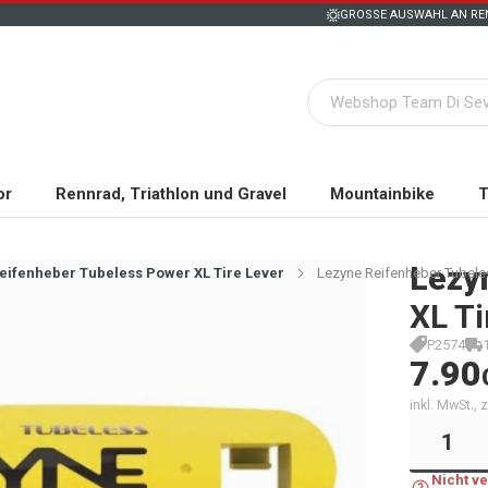
GROSSE AUSWAHL AN REN
or
Rennrad, Triathlon und Gravel
Mountainbike
T
Lezy
eifenheber Tubeless Power XL Tire Lever
Lezyne Reifenheber Tubeles
XL Ti
P2574
7.90
inkl. MwSt.,
Nicht v