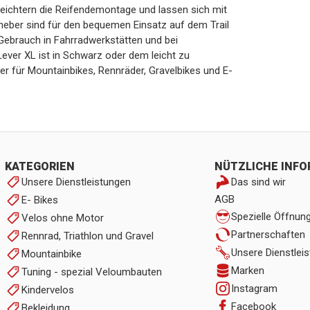
leichtern die Reifendemontage und lassen sich mit
heber sind für den bequemen Einsatz auf dem Trail
Gebrauch in Fahrradwerkstätten und bei
ever XL ist in Schwarz oder dem leicht zu
ter für Mountainbikes, Rennräder, Gravelbikes und E-
KATEGORIEN
NÜTZLICHE INF
Unsere Dienstleistungen
Das sind wir
AGB
E- Bikes
Spezielle Öffnun
Velos ohne Motor
Partnerschaften
Rennrad, Triathlon und Gravel
Unsere Dienstlei
Mountainbike
Marken
Tuning - spezial Veloumbauten
Instagram
Kindervelos
Facebook
Bekleidung