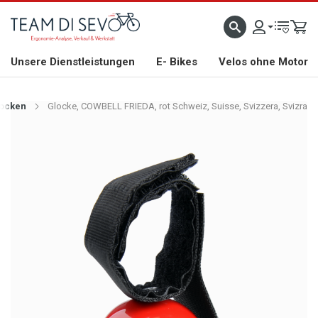
ZLICH WILLKOMMEN
GROSSE AUSWAHL AN RENNRÄDERN, GRAVEL, E-BIKES UND BIO
Unsere Dienstleistungen
E- Bikes
Velos ohne Motor
locken
Glocke, COWBELL FRIEDA, rot Schweiz, Suisse, Svizzera, Svizra