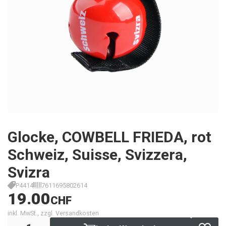
Glocke, COWBELL FRIEDA, rot
Schweiz, Suisse, Svizzera,
Svizra
P4414
7611695802614
19.00
CHF
inkl. MwSt., zzgl. Versandkosten