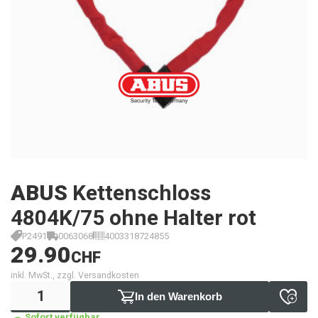
ABUS
Kettenschloss
4804K/75 ohne Halter rot
P2491
0063068
4003318724855
29.90
CHF
inkl. MwSt., zzgl. Versandkosten
In den Warenkorb
Sofort verfügbar