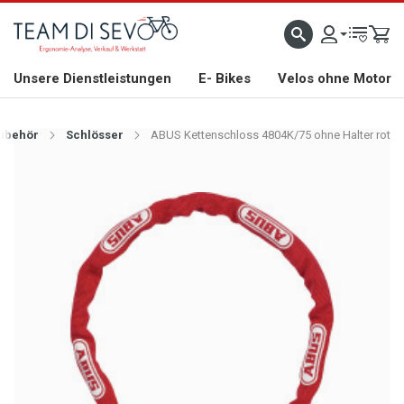
ZLICH WILLKOMMEN
GROSSE AUSWAHL AN RENNRÄDERN, GRAVEL, E-BIKES UND BIO
Unsere Dienstleistungen
E- Bikes
Velos ohne Motor
ubehör
Schlösser
ABUS Kettenschloss 4804K/75 ohne Halter rot