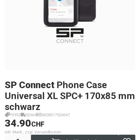
SP Connect
Phone Case
Universal XL SPC+ 170x85 mm
schwarz
P3952
52664
4028017526647
34.90
CHF
inkl. MwSt., zzgl. Versandkosten