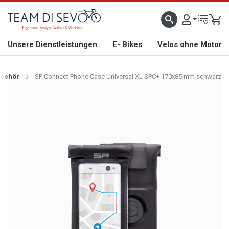
ZLICH WILLKOMMEN
GROSSE AUSWAHL AN RENNRÄDERN, GRAVEL, E-BIKES UND BIO
Unsere Dienstleistungen
E- Bikes
Velos ohne Motor
behör
SP Connect Phone Case Universal XL SPC+ 170x85 mm schwarz