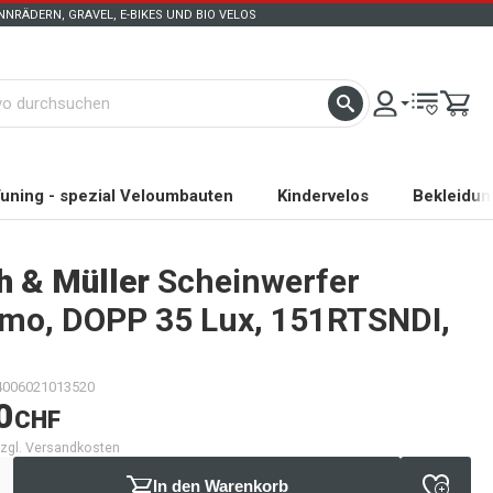
NRÄDERN, GRAVEL, E-BIKES UND BIO VELOS
uning - spezial Veloumbauten
Kindervelos
Bekleidun
h & Müller
Scheinwerfer
mo, DOPP 35 Lux, 151RTSNDI,
4006021013520
0
CHF
 zzgl. Versandkosten
In den Warenkorb