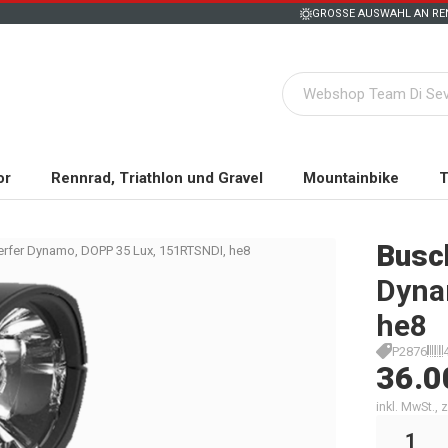
GROSSE AUSWAHL AN REN
or
Rennrad, Triathlon und Gravel
Mountainbike
T
Busc
erfer Dynamo, DOPP 35 Lux, 151RTSNDI, he8
Dyna
he8
P2876
36.0
inkl. MwSt.,