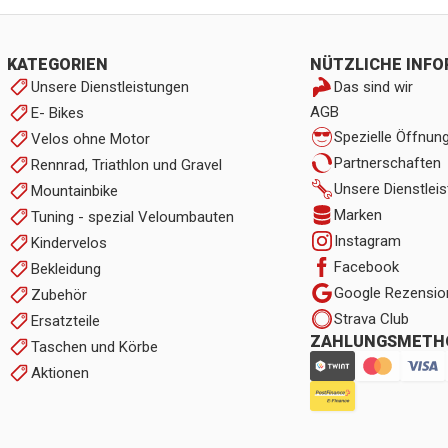
KATEGORIEN
NÜTZLICHE INF
Unsere Dienstleistungen
Das sind wir
AGB
E- Bikes
Spezielle Öffnun
Velos ohne Motor
Partnerschaften
Rennrad, Triathlon und Gravel
Unsere Dienstlei
Mountainbike
Marken
Tuning - spezial Veloumbauten
Instagram
Kindervelos
Facebook
Bekleidung
Google Rezensio
Zubehör
Strava Club
Ersatzteile
ZAHLUNGSMETH
Taschen und Körbe
Aktionen