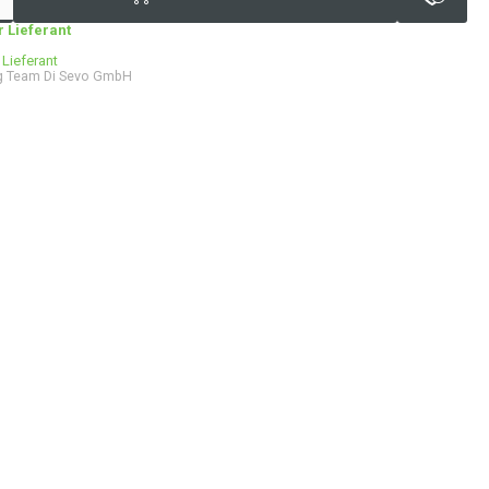
 Lieferant
 Lieferant
g Team Di Sevo GmbH