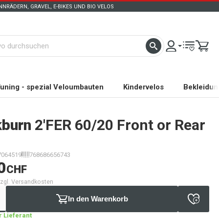
NRÄDERN, GRAVEL, E-BIKES UND BIO VELOS
uning - spezial Veloumbauten
Kindervelos
Bekleidun
kburn
2'FER 60/20 Front or Rear
7064519
768686656743
0
CHF
 zzgl. Versandkosten
In den Warenkorb
 Lieferant