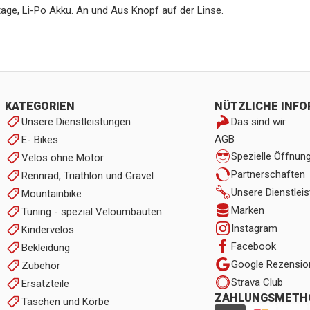
ntage, Li-Po Akku. An und Aus Knopf auf der Linse.
KATEGORIEN
NÜTZLICHE INF
Unsere Dienstleistungen
Das sind wir
AGB
E- Bikes
Spezielle Öffnun
Velos ohne Motor
Partnerschaften
Rennrad, Triathlon und Gravel
Unsere Dienstlei
Mountainbike
Marken
Tuning - spezial Veloumbauten
Instagram
Kindervelos
Facebook
Bekleidung
Google Rezensio
Zubehör
Strava Club
Ersatzteile
ZAHLUNGSMETH
Taschen und Körbe