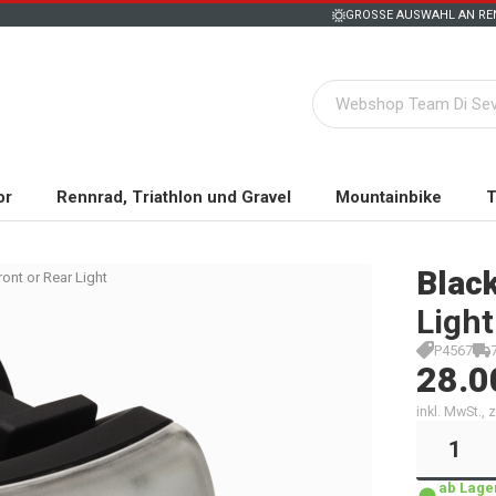
GROSSE AUSWAHL AN REN
or
Rennrad, Triathlon und Gravel
Mountainbike
T
Blac
ont or Rear Light
Light
P4567
28.0
inkl. MwSt.,
ab Lager