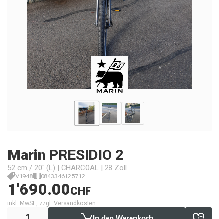
Marin
PRESIDIO 2
52 cm / 20" (L) | CHARCOAL | 28 Zoll
V1948
0843346125712
1'690.00
CHF
inkl. MwSt., zzgl. Versandkosten
In den Warenkorb