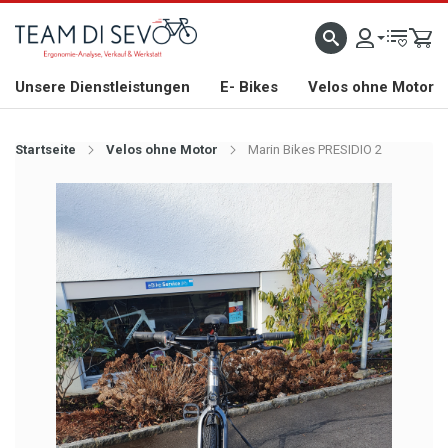
ZLICH WILLKOMMEN
GROSSE AUSWAHL AN RENNRÄDERN, GRAVEL, E-BIKES UND BIO
Unsere Dienstleistungen
E- Bikes
Velos ohne Motor
Startseite
Velos ohne Motor
Marin Bikes PRESIDIO 2