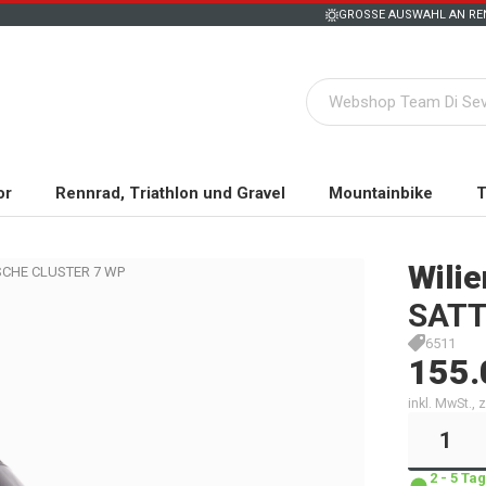
GROSSE AUSWAHL AN REN
or
Rennrad, Triathlon und Gravel
Mountainbike
T
Wilie
TASCHE CLUSTER 7 WP
SATT
6511
155.
inkl. MwSt.,
2 - 5 T