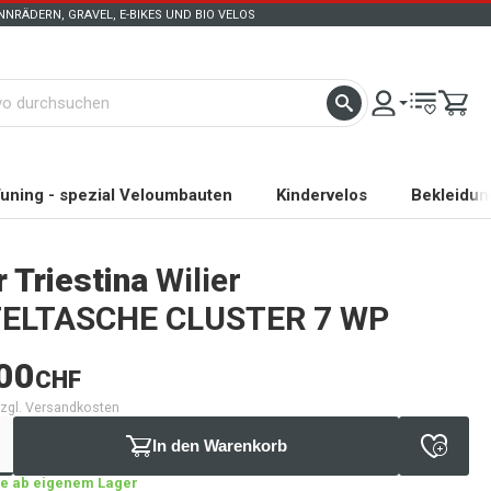
NRÄDERN, GRAVEL, E-BIKES UND BIO VELOS
uning - spezial Veloumbauten
Kindervelos
Bekleidun
r Triestina
Wilier
ELTASCHE CLUSTER 7 WP
00
CHF
 zzgl. Versandkosten
In den Warenkorb
age ab eigenem Lager