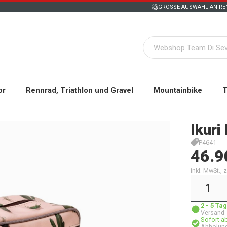
GROSSE AUSWAHL AN REN
or
Rennrad, Triathlon und Gravel
Mountainbike
T
Ikuri
P4641
46.9
inkl. MwSt.,
2 - 5 T
Versand
Sofort a
Abholun