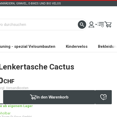
NRÄDERN, GRAVEL, E-BIKES UND BIO VELOS
uning - spezial Veloumbauten
Kindervelos
Bekleidun
Lenkertasche Cactus
0
CHF
 zzgl. Versandkosten
In den Warenkorb
age ab eigenem Lager
bholbar
g Team Di Sevo GmbH