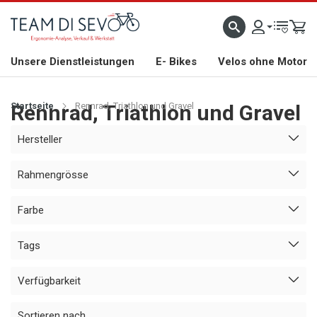
ZLICH WILLKOMMEN
GROSSE AUSWAHL AN RENNRÄDERN, GRAVEL, E-BIKES UND BIO
Unsere Dienstleistungen
E- Bikes
Velos ohne Motor
Startseite
Rennrad, Triathlon und Gravel
Rennrad, Triathlon und Gravel
Hersteller
Rahmengrösse
Farbe
Tags
Verfügbarkeit
Sortieren nach