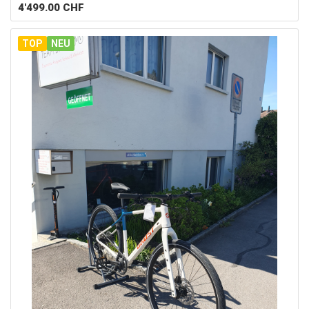
4'499.00
CHF
TOP
NEU