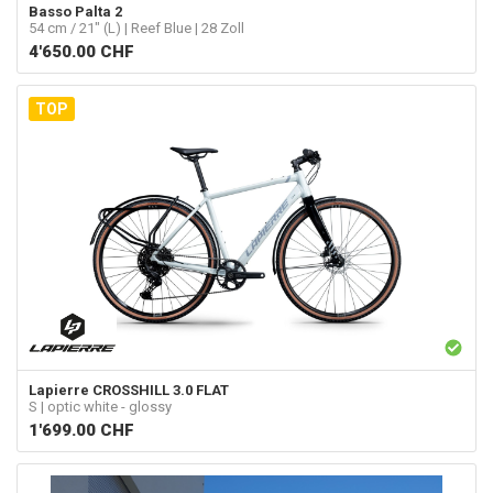
Basso
Palta 2
54 cm / 21" (L) | Reef Blue | 28 Zoll
4'650.00
CHF
TOP
Lapierre
CROSSHILL 3.0 FLAT
S | optic white - glossy
1'699.00
CHF