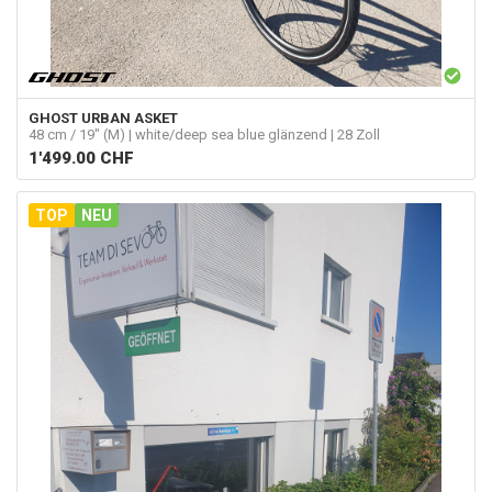
GHOST
URBAN ASKET
48 cm / 19" (M) | white/deep sea blue glänzend | 28 Zoll
1'499.00
CHF
TOP
NEU