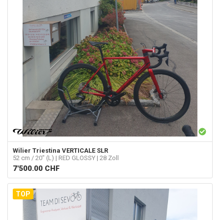
Wilier Triestina
VERTICALE SLR
52 cm / 20" (L) | RED GLOSSY | 28 Zoll
7'500.00
CHF
TOP