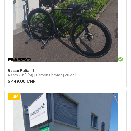
Basso
Palta III
49 cm / 19" (M) | Carbon Chrome | 28 Zoll
5'449.00
CHF
TOP