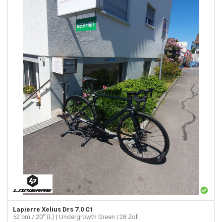
Lapierre
Xelius Drs 7.0 C1
52 cm / 20" (L) | Undergrowth Green | 28 Zoll