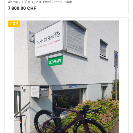
48 cm / 19" (S) | V10 Pixel Green - Matt
7'800.00
CHF
TOP