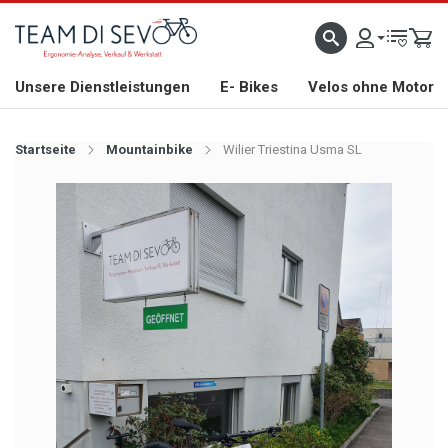
ZLICH WILLKOMMEN
GROSSE AUSWAHL AN RENNRÄDERN, GRAVEL, E-BIKES UND BIO
Unsere Dienstleistungen
E- Bikes
Velos ohne Motor
Startseite
Mountainbike
Wilier Triestina Usma SL