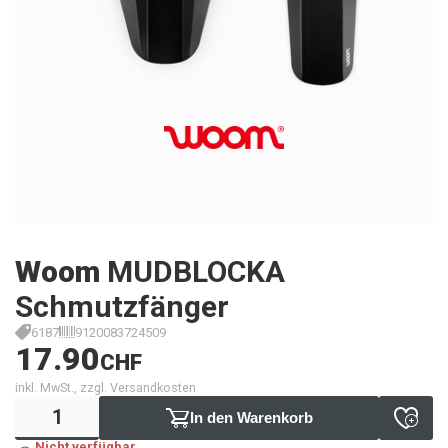
Woom
MUDBLOCKA
Schmutzfänger
6187
9120083724509
17.90
CHF
inkl. MwSt., zzgl. Versandkosten
In den Warenkorb
Nicht verfügbar