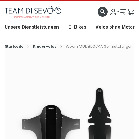
ZLICH WILLKOMMEN
GROSSE AUSWAHL AN RENNRÄDERN, GRAVEL, E-BIKES UND BIO
Unsere Dienstleistungen
E- Bikes
Velos ohne Motor
Startseite
Kindervelos
Woom MUDBLOCKA Schmutzfänger