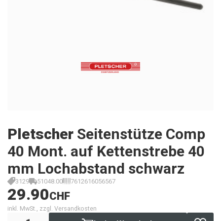
Pletscher
Seitenstütze Comp
40 Mont. auf Kettenstrebe 40
mm Lochabstand schwarz
3129
51048.00
7612616056567
29.90
CHF
inkl. MwSt., zzgl. Versandkosten