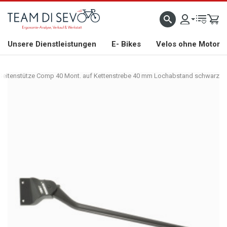
ZLICH WILLKOMMEN
GROSSE AUSWAHL AN RENNRÄDERN, GRAVEL, E-BIKES UND BIO
Unsere Dienstleistungen
E- Bikes
Velos ohne Motor
 Seitenstütze Comp 40 Mont. auf Kettenstrebe 40 mm Lochabstand schwarz