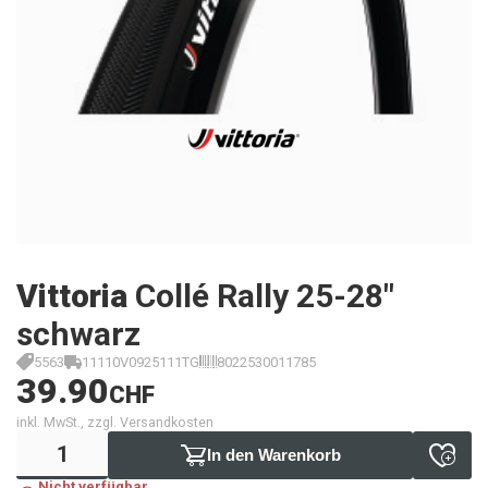
Vittoria
Collé Rally 25-28"
schwarz
5563
11110V0925111TG
8022530011785
39.90
CHF
inkl. MwSt., zzgl. Versandkosten
In den Warenkorb
Nicht verfügbar