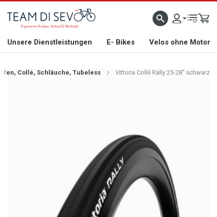
ZLICH WILLKOMMEN
GROSSE AUSWAHL AN RENNRÄDERN, GRAVEL, E-BIKES UND BIO
Unsere Dienstleistungen
E- Bikes
Velos ohne Motor
eifen, Collé, Schläuche, Tubeless
Vittoria Collé Rally 25-28" schwarz