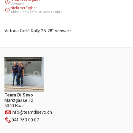
Versand
Nicht verfügbar
Abholung Team Di Sevo GmbH
Vittoria Collé Rally 25-28" schwarz
Team Di Sevo
Marktgasse 12
6340 Baar
info
@
teamdisevo.ch
041 763 00 07