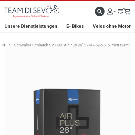
ZLICH WILLKOMMEN
GROSSE AUSWAHL AN RENNRÄDERN, GRAVEL, E-BIKES UND BIO
Unsere Dienstleistungen
E- Bikes
Velos ohne Motor
ess
Schwalbe Schlauch SV17AP Air Plus 28" 37/47-622/635 Prestaventil