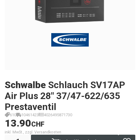
Schwalbe
Schlauch SV17AP
Air Plus 28" 37/47-622/635
Prestaventil
610
10461423
4026495871730
13.90
CHF
inkl. MwSt., zzgl. Versandkosten