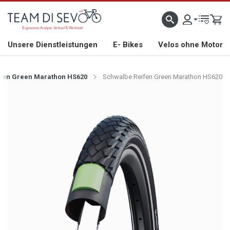
ZLICH WILLKOMMEN
GROSSE AUSWAHL AN RENNRÄDERN, GRAVEL, E-BIKES UND BIO
Unsere Dienstleistungen
E- Bikes
Velos ohne Motor
fen Green Marathon HS620
Schwalbe Reifen Green Marathon HS620