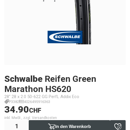
Schwalbe
Reifen Green
Marathon HS620
28" 28 x 2.0 50-622 GG PerfL Addix Eco
P3382
4026495916363
34.90
CHF
inkl. MwSt., zzgl. Versandkosten
In den Warenkorb