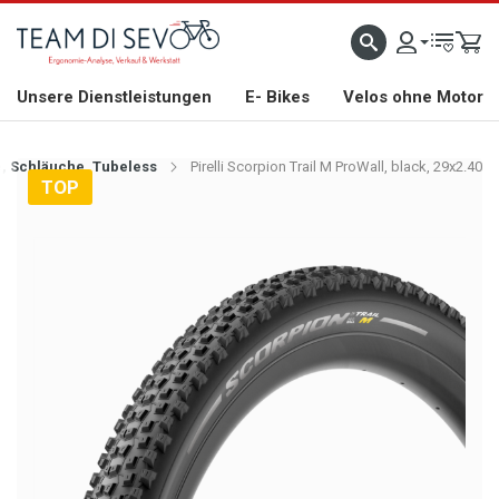
ZLICH WILLKOMMEN
GROSSE AUSWAHL AN RENNRÄDERN, GRAVEL, E-BIKES UND BIO
Unsere Dienstleistungen
E- Bikes
Velos ohne Motor
é, Schläuche, Tubeless
Pirelli Scorpion Trail M ProWall, black, 29x2.40
TOP