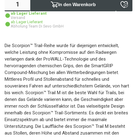
In den Warenkorb
ab Lager Lieferant
Versand
ab Lager Lieferant
Abholung Team Di Sevo GmbH
Die Scorpion™ Trail-Reihe wurde für diejenigen entwickelt,
welche Leistung ohne Kompromisse auf den Radwegen
verlangen dank der ProWALL-Technologie und des
hervorragenden chemischen Grips, den die SmartGRIP
Compound-Mischung bei allen Wetterbedingungen bietet.
Mittleres Profil und Stollenabstand für schnelles und
souveränes Fahren auf unterschiedlichstem Gelände, von hart
bis weich. Scorpion™ Trail M ist die beste Wahl für Trails, bei
denen das Gelände variieren kann, die Geschwindigkeit aber
immer noch der Schlüsselfaktor ist. Das vielseitigste Design
innerhalb des Scorpion™ Trail-Sortiments: Es deckt ein breites
Einsatzspektrum ab und bietet immer die maximale
Unterstützung. Die Lauffläche des Scorpion™ Trail M besteht
aus Stollen, deren Höhe und Abstand zusammen mit den