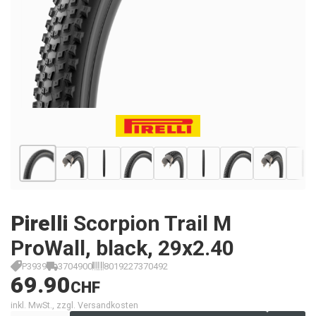
Pirelli
Scorpion Trail M
ProWall, black, 29x2.40
P3939
3704900
8019227370492
69.90
CHF
inkl. MwSt., zzgl. Versandkosten