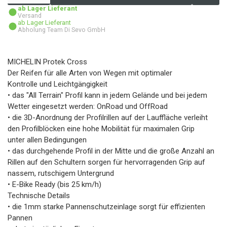
ab Lager Lieferant
Versand
ab Lager Lieferant
Abholung Team Di Sevo GmbH
MICHELIN Protek Cross
Der Reifen für alle Arten von Wegen mit optimaler
Kontrolle und Leichtgängigkeit
• das "All Terrain" Profil kann in jedem Gelände und bei jedem
Wetter eingesetzt werden: OnRoad und OffRoad
• die 3D-Anordnung der Profilrillen auf der Lauffläche verleiht
den Profilblöcken eine hohe Mobilität für maximalen Grip
unter allen Bedingungen
• das durchgehende Profil in der Mitte und die große Anzahl an
Rillen auf den Schultern sorgen für hervorragenden Grip auf
nassem, rutschigem Untergrund
• E-Bike Ready (bis 25 km/h)
Technische Details
• die 1mm starke Pannenschutzeinlage sorgt für effizienten
Pannen