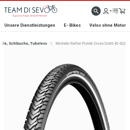
ZLICH WILLKOMMEN
GROSSE AUSWAHL AN RENNRÄDERN, GRAVEL, E-BIKES UND BIO
Unsere Dienstleistungen
E- Bikes
Velos ohne Motor
Collé, Schläuche, Tubeless
Michelin Reifen Protek Cross Draht 42-622