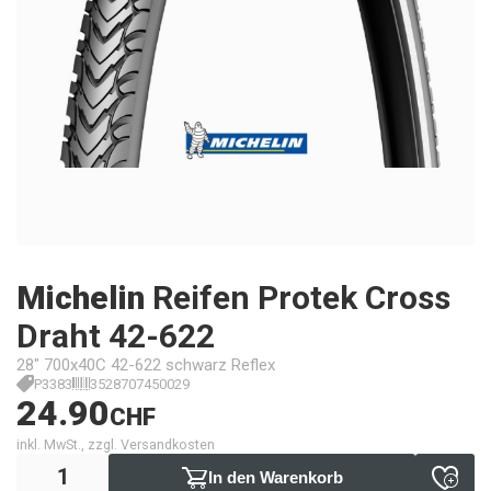
Michelin
Reifen Protek Cross
Draht 42-622
28" 700x40C 42-622 schwarz Reflex
P3383
3528707450029
24.90
CHF
inkl. MwSt., zzgl. Versandkosten
In den Warenkorb