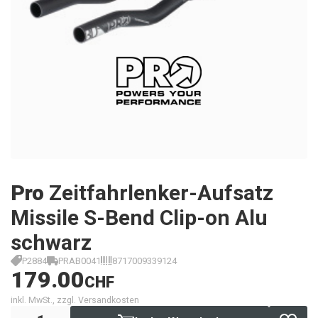
Pro
Zeitfahrlenker-Aufsatz
Missile S-Bend Clip-on Alu
schwarz
P2884
PRAB0041
8717009339124
179.00
CHF
inkl. MwSt., zzgl. Versandkosten