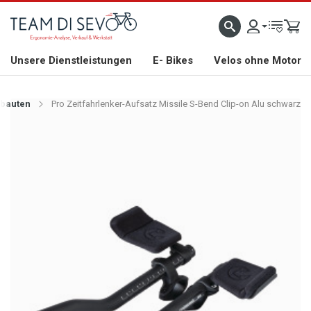
ZLICH WILLKOMMEN
GROSSE AUSWAHL AN RENNRÄDERN, GRAVEL, E-BIKES UND BIO
Unsere Dienstleistungen
E- Bikes
Velos ohne Motor
rbauten
Pro Zeitfahrlenker-Aufsatz Missile S-Bend Clip-on Alu schwarz