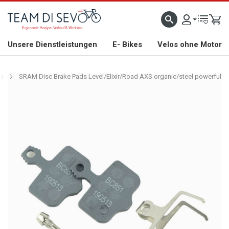
ZLICH WILLKOMMEN
GROSSE AUSWAHL AN RENNRÄDERN, GRAVEL, E-BIKES UND BIO
Unsere Dienstleistungen
E- Bikes
Velos ohne Motor
n
SRAM Disc Brake Pads Level/Elixir/Road AXS organic/steel powerful