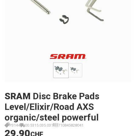
SRAM
Disc Brake Pads
Level/Elixir/Road AXS
organic/steel powerful
P3144
00.5315.035.031
710845828041
29.90
CHF