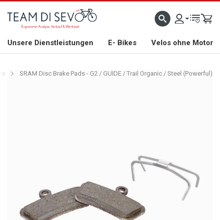
ZLICH WILLKOMMEN
GROSSE AUSWAHL AN RENNRÄDERN, GRAVEL, E-BIKES UND BIO
Unsere Dienstleistungen
E- Bikes
Velos ohne Motor
en
SRAM Disc Brake Pads - G2 / GUIDE / Trail Organic / Steel (Powerful)