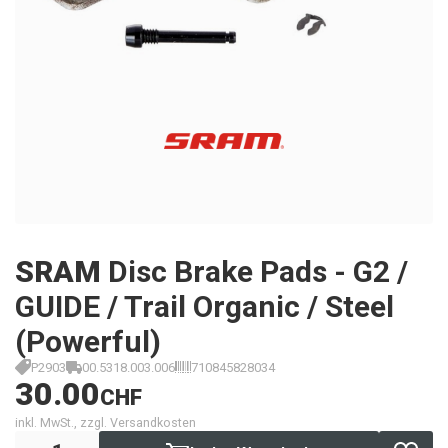
SRAM
Disc Brake Pads - G2 /
GUIDE / Trail Organic / Steel
(Powerful)
P2903
00.5318.003.006
710845828034
30.00
CHF
inkl. MwSt., zzgl. Versandkosten