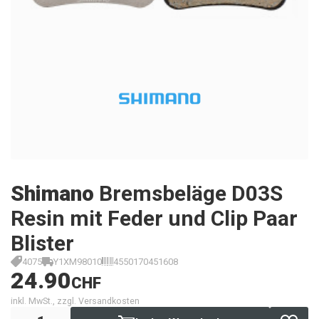
Shimano
Bremsbeläge D03S
Resin mit Feder und Clip Paar
Blister
4075
Y1XM98010
4550170451608
24.90
CHF
inkl. MwSt., zzgl. Versandkosten