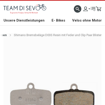
ZLICH WILLKOMMEN
GROSSE AUSWAHL AN RENNRÄDERN, GRAVEL, E-BIKES UND BIO
Unsere Dienstleistungen
E- Bikes
Velos ohne Motor
msen
Shimano Bremsbeläge D03S Resin mit Feder und Clip Paar Blister