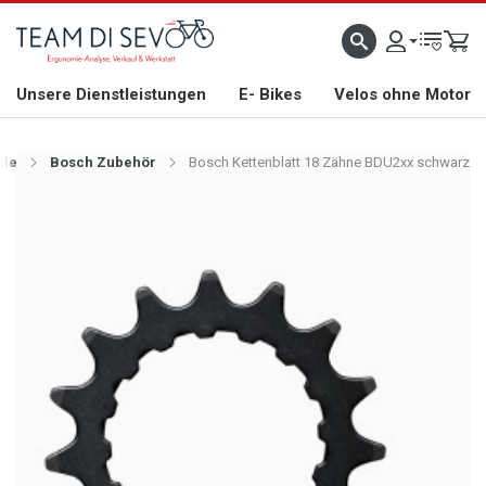
ZLICH WILLKOMMEN
GROSSE AUSWAHL AN RENNRÄDERN, GRAVEL, E-BIKES UND BIO
Unsere Dienstleistungen
E- Bikes
Velos ohne Motor
ile
Bosch Zubehör
Bosch Kettenblatt 18 Zähne BDU2xx schwarz