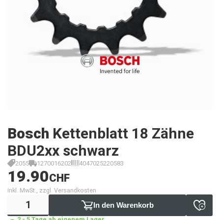
Bosch
Kettenblatt 18 Zähne
BDU2xx schwarz
2055
1270016202
4047025220583
19.90
CHF
inkl. MwSt., zzgl. Versandkosten
In den Warenkorb
2 - 5 Tage ab eigenem Lager