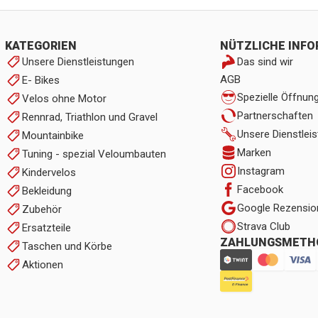
KATEGORIEN
NÜTZLICHE INF
Unsere Dienstleistungen
Das sind wir
AGB
E- Bikes
Spezielle Öffnun
Velos ohne Motor
Partnerschaften
Rennrad, Triathlon und Gravel
Unsere Dienstlei
Mountainbike
Marken
Tuning - spezial Veloumbauten
Instagram
Kindervelos
Facebook
Bekleidung
Google Rezensio
Zubehör
Strava Club
Ersatzteile
ZAHLUNGSMETH
Taschen und Körbe
Aktionen