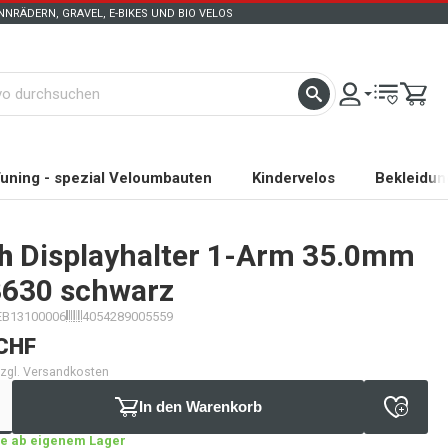
NRÄDERN, GRAVEL, E-BIKES UND BIO VELOS
uning - spezial Veloumbauten
Kindervelos
Bekleidun
h
Displayhalter 1-Arm 35.0mm
630 schwarz
EB13100006
4054289005559
CHF
 zzgl. Versandkosten
In den Warenkorb
age ab eigenem Lager