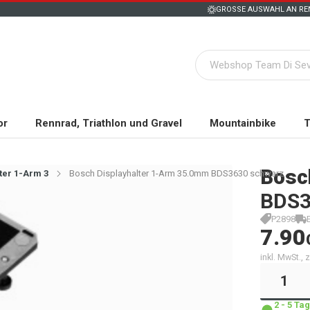
GROSSE AUSWAHL AN REN
or
Rennrad, Triathlon und Gravel
Mountainbike
T
Bosc
ter 1-Arm 3
Bosch Displayhalter 1-Arm 35.0mm BDS3630 schwarz
BDS3
P2898
7.90
inkl. MwSt.,
2 - 5 T