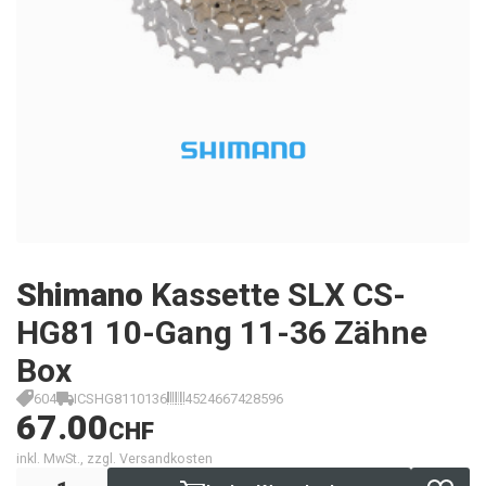
Shimano
Kassette SLX CS-
HG81 10-Gang 11-36 Zähne
Box
604
ICSHG8110136
4524667428596
67.00
CHF
inkl. MwSt., zzgl. Versandkosten