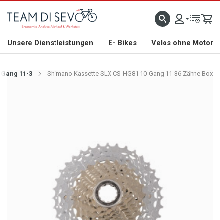
ZLICH WILLKOMMEN
GROSSE AUSWAHL AN RENNRÄDERN, GRAVEL, E-BIKES UND BIO
Unsere Dienstleistungen
E- Bikes
Velos ohne Motor
-Gang 11-3
Shimano Kassette SLX CS-HG81 10-Gang 11-36 Zähne Box