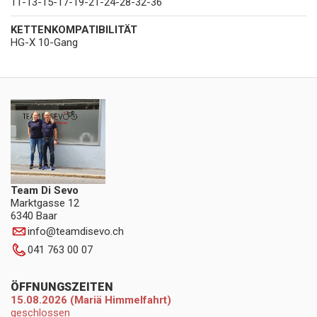
11-13-15-17-19-21-24-28-32-36
KETTENKOMPATIBILITÄT
HG-X 10-Gang
Team Di Sevo
Marktgasse 12
6340 Baar
info
@
teamdisevo.ch
041 763 00 07
ÖFFNUNGSZEITEN
15.08.2026 (Mariä Himmelfahrt)
geschlossen