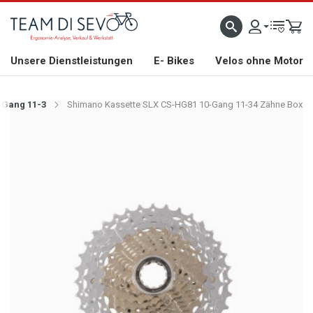
ZLICH WILLKOMMEN
GROSSE AUSWAHL AN RENNRÄDERN, GRAVEL, E-BIKES UND BIO
Unsere Dienstleistungen
E- Bikes
Velos ohne Motor
-Gang 11-3
Shimano Kassette SLX CS-HG81 10-Gang 11-34 Zähne Box