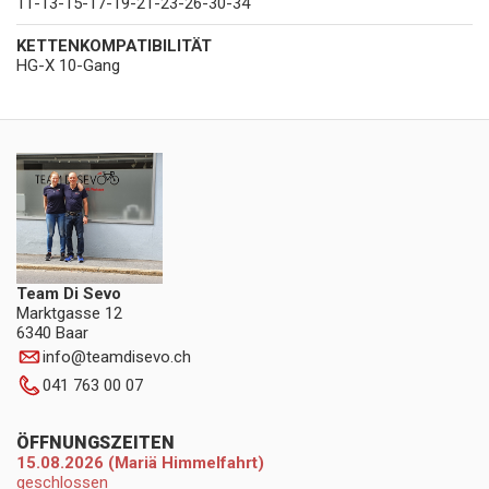
11-13-15-17-19-21-23-26-30-34
KETTENKOMPATIBILITÄT
HG-X 10-Gang
Team Di Sevo
Marktgasse 12
6340 Baar
info
@
teamdisevo.ch
041 763 00 07
ÖFFNUNGSZEITEN
15.08.2026 (Mariä Himmelfahrt)
geschlossen