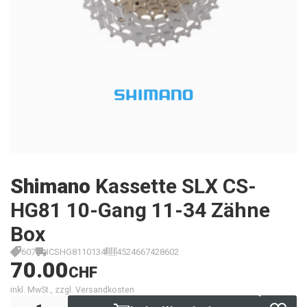
Shimano
Kassette SLX CS-
HG81 10-Gang 11-34 Zähne
Box
607
ICSHG8110134
4524667428602
70.00
CHF
inkl. MwSt., zzgl. Versandkosten