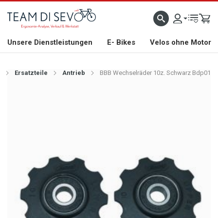
ZLICH WILLKOMMEN
GROSSE AUSWAHL AN RENNRÄDERN, GRAVEL, E-BIKES UND BIO
Unsere Dienstleistungen
E- Bikes
Velos ohne Motor
Ersatzteile
Antrieb
BBB Wechselräder 10z. Schwarz Bdp01