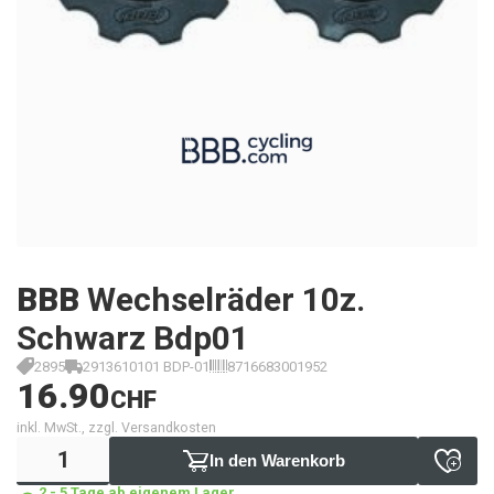
BBB
Wechselräder 10z.
Schwarz Bdp01
2895
2913610101 BDP-01
8716683001952
16.90
CHF
inkl. MwSt., zzgl. Versandkosten
In den Warenkorb
2 - 5 Tage ab eigenem Lager