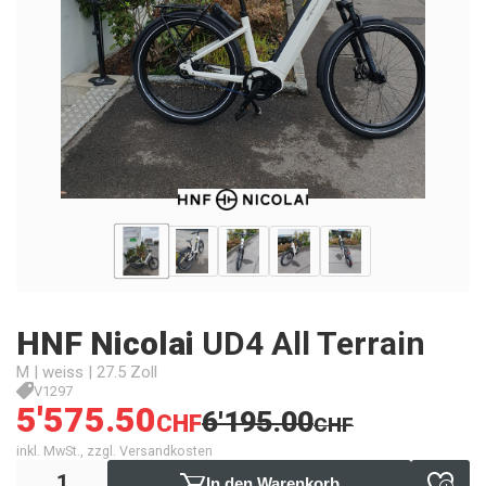
HNF Nicolai
UD4 All Terrain
M | weiss | 27.5 Zoll
V1297
5'575.50
6'195.00
CHF
CHF
inkl. MwSt., zzgl. Versandkosten
In den Warenkorb