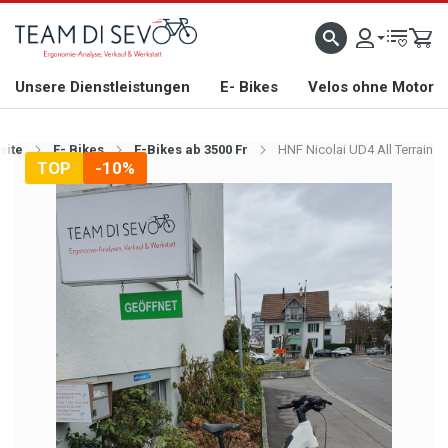
ZLICH WILLKOMMEN
GROSSE AUSWAHL AN RENNRÄDERN, GRAVEL, E-BIKES UND BIO
Unsere Dienstleistungen
E- Bikes
Velos ohne Motor
eite
E- Bikes
E-Bikes ab 3500 Fr
HNF Nicolai UD4 All Terrain
TOP
-10%