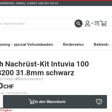
NRÄDERN, GRAVEL, E-BIKES UND BIO VELOS
uning - spezial Veloumbauten
Kindervelos
Bekleidun
h
Nachrüst-Kit Intuvia 100
200 31.8mm schwarz
EB13900014
4054289008925
0
CHF
 zzgl. Versandkosten
In den Warenkorb
erfügbar