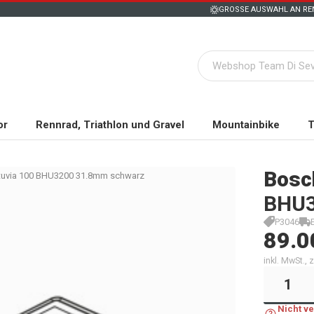
GROSSE AUSWAHL AN REN
or
Rennrad, Triathlon und Gravel
Mountainbike
T
Bosc
ntuvia 100 BHU3200 31.8mm schwarz
BHU3
P3046
89.0
inkl. MwSt.,
Nicht v