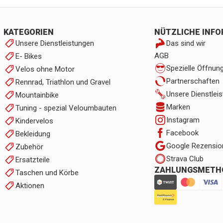
KATEGORIEN
NÜTZLICHE INF
Unsere Dienstleistungen
Das sind wir
AGB
E- Bikes
Spezielle Öffnun
Velos ohne Motor
Partnerschaften
Rennrad, Triathlon und Gravel
Unsere Dienstlei
Mountainbike
Marken
Tuning - spezial Veloumbauten
Instagram
Kindervelos
Facebook
Bekleidung
Google Rezensio
Zubehör
Strava Club
Ersatzteile
ZAHLUNGSMETH
Taschen und Körbe
Aktionen