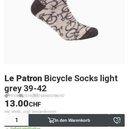
Le Patron
Bicycle Socks light
grey 39-42
P3108
10192
7445935788747
13.00
CHF
inkl. MwSt., zzgl. Versandkosten
In den Warenkorb
Sofort verfügbar