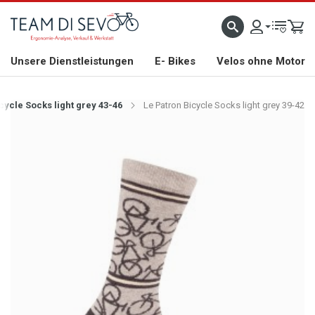
ZLICH WILLKOMMEN
GROSSE AUSWAHL AN RENNRÄDERN, GRAVEL, E-BIKES UND BIO
Unsere Dienstleistungen
E- Bikes
Velos ohne Motor
cycle Socks light grey 43-46
Le Patron Bicycle Socks light grey 39-42