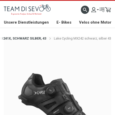
ZLICH WILLKOMMEN
GROSSE AUSWAHL AN RENNRÄDERN, GRAVEL, E-BIKES UND BIO
Unsere Dienstleistungen
E- Bikes
Velos ohne Motor
MX241X, SCHWARZ SILBER, 43
Lake Cycling MX242 schwarz, silber 43