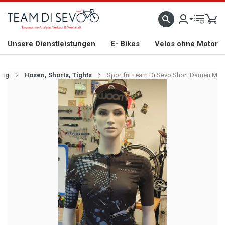
ZLICH WILLKOMMEN
GROSSE AUSWAHL AN RENNRÄDERN, GRAVEL, E-BIKES UND BIO
Unsere Dienstleistungen
E- Bikes
Velos ohne Motor
ung
Hosen, Shorts, Tights
Sportful Team Di Sevo Short Damen M