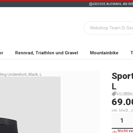
GROSSE AUSWAHL AN REN
or
Rennrad, Triathlon und Gravel
Mountainbike
T
Sport
ling Undershort, Black, L
L
4522
8
69.0
inkl. MwSt.,
Nicht v