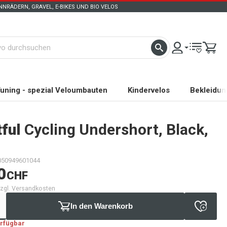
NRÄDERN, GRAVEL, E-BIKES UND BIO VELOS
uning - spezial Veloumbauten
Kindervelos
Bekleidun
ful
Cycling Undershort, Black,
050949601044
0
CHF
 zzgl. Versandkosten
In den Warenkorb
erfügbar