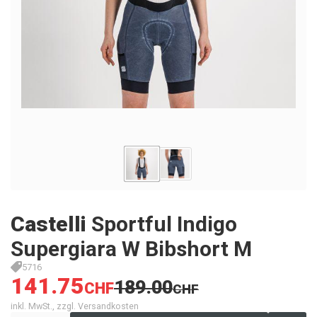
Castelli
Sportful Indigo
Supergiara W Bibshort M
5716
141.75
189.00
CHF
CHF
inkl. MwSt., zzgl. Versandkosten