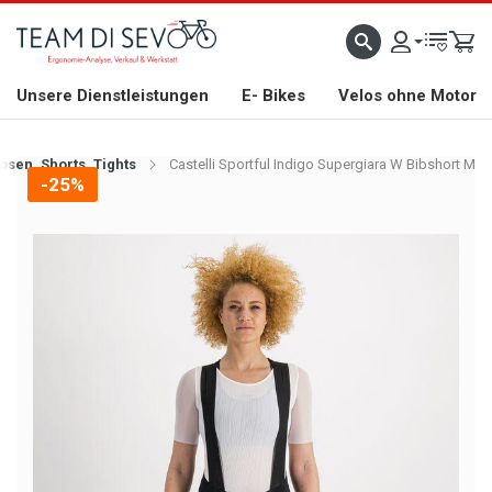
ZLICH WILLKOMMEN
GROSSE AUSWAHL AN RENNRÄDERN, GRAVEL, E-BIKES UND BIO
Unsere Dienstleistungen
E- Bikes
Velos ohne Motor
osen, Shorts, Tights
Castelli Sportful Indigo Supergiara W Bibshort M
-25%