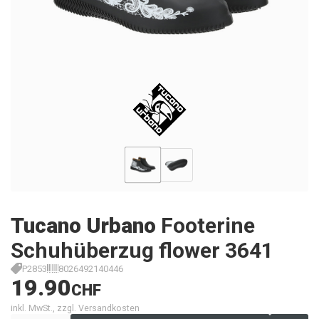
Tucano Urbano
Footerine
Schuhüberzug flower 3641
P2853
8026492140446
19.90
CHF
inkl. MwSt., zzgl. Versandkosten