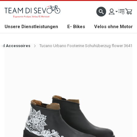
ZLICH WILLKOMMEN
GROSSE AUSWAHL AN RENNRÄDERN, GRAVEL, E-BIKES UND BIO
Unsere Dienstleistungen
E- Bikes
Velos ohne Motor
nd Accessoires
Tucano Urbano Footerine Schuhüberzug flower 3641