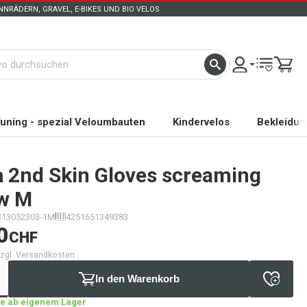
NRÄDERN, GRAVEL, E-BIKES UND BIO VELOS
uning - spezial Veloumbauten
Kindervelos
Bekleidun
a
2nd Skin Gloves screaming
ow M
313052303-1M
4251651349383
0
CHF
 zzgl. Versandkosten
In den Warenkorb
age ab eigenem Lager