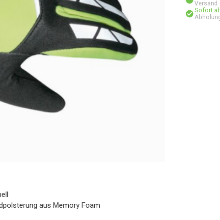
Versand
Sofort a
Abholun
ell
andpolsterung aus Memory Foam