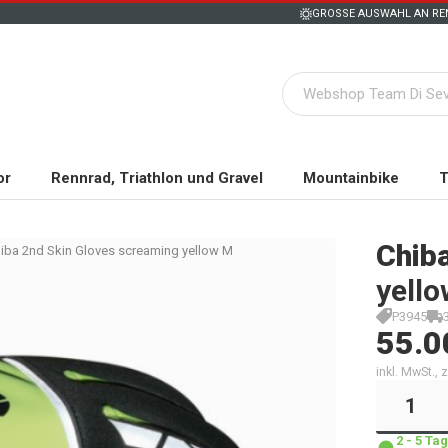
GROSSE AUSWAHL AN REN
or
Rennrad, Triathlon und Gravel
Mountainbike
T
Chib
iba 2nd Skin Gloves screaming yellow M
yell
P3945
55.0
inkl. MwSt.,
2 - 5 T