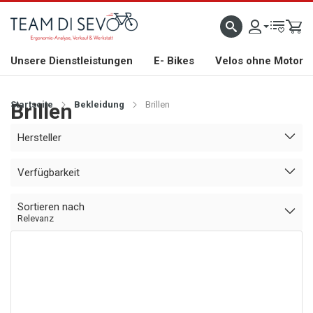
ZLICH WILLKOMMEN
GROSSE AUSWAHL AN RENNRÄDERN, GRAVEL, E-BIKES UND BIO
Unsere Dienstleistungen
E- Bikes
Velos ohne Motor
Startseite
Brillen
Bekleidung
Brillen
Hersteller
Verfügbarkeit
Sortieren nach
Relevanz