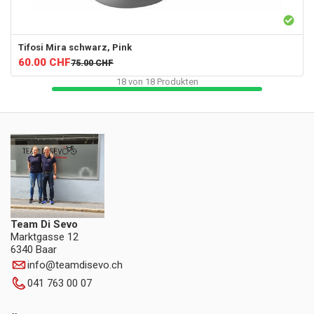
Tifosi
Mira schwarz, Pink
60.00
CHF
75.00
CHF
18
von
18
Produkten
Team Di Sevo
Marktgasse 12
6340 Baar
info
@
teamdisevo.ch
041 763 00 07